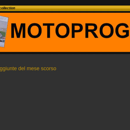
ollection
aggiunte del mese scorso