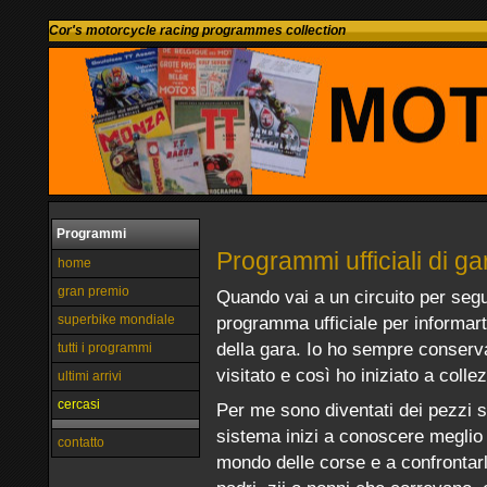
Cor's motorcycle racing programmes collection
Programmi
Programmi ufficiali di ga
home
gran premio
Quando vai a un circuito per segu
superbike mondiale
programma ufficiale per informarti
della gara. Io ho sempre conservat
tutti i programmi
visitato e così ho iniziato a collez
ultimi arrivi
cercasi
Per me sono diventati dei pezzi s
sistema inizi a conoscere meglio i
contatto
mondo delle corse e a confrontarlo