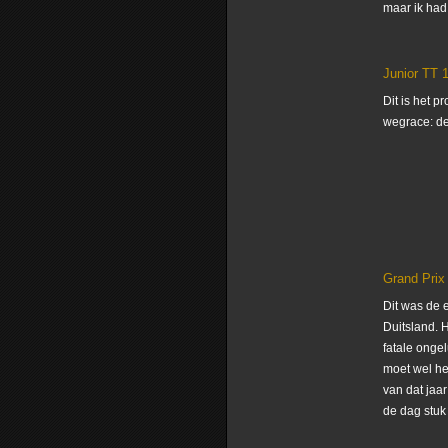
maar ik had
Junior TT 
Dit is het 
wegrace: de
Grand Prix
Dit was de 
Duitsland. H
fatale onge
moet wel hee
van dat jaa
de dag stuk