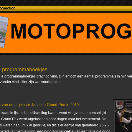
ollection
e programmaboekjes
lle programmaboekjes prachtig vind, zijn er toch een aantal programma's in m'n ve
jzonder vind. Hier zijn wat voorbeelden:
van de afgelaste Japanse Grand Prix in 2010.
kaan in Ijsland tot uitbarsting kwam, werd vliegverkeer bemoeilijkt.
Grand Prix werd afgelast een paar dagen voor het evenement. De
 waren natuurlijk al gedrukt, en dit is er eentje van gedateerd 23-25
 Gered van vernietiging, een programmaboekje van een race die nooit