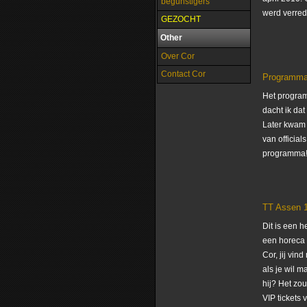
begunstigers
werd verred
GEZOCHT
Other
Over Cor
Contact Cor
Programmab
Het program
dacht ik da
Later kwam 
van officia
programma
TT Assen 
Dit is een h
een horeca 
Cor, jij vi
als je wil m
hij? Het zou
VIP tickets