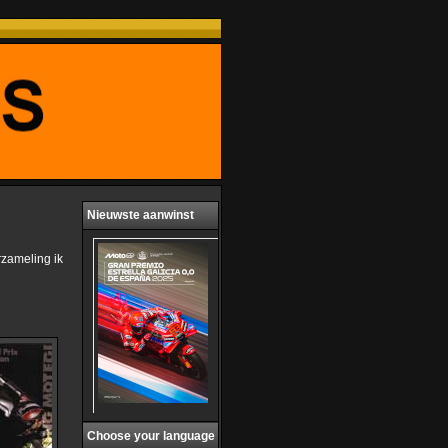
Nieuwste aanwinst
rzameling ik
Choose your language