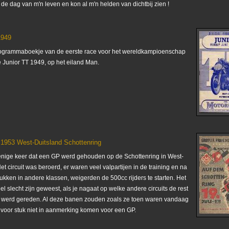
 de dag van m'n leven en kon al m'n helden van dichtbij zien !
1949
programmaboekje van de eerste race voor het wereldkampioenschap
 Junior TT 1949, op het eiland Man.
 1953 West-Duitsland Schottenring
enige keer dat een GP werd gehouden op de Schottenring in West-
et circuit was beroerd, er waren veel valpartijen in de training en na
lukken in andere klassen, weigerden de 500cc rijders te starten. Het
l slecht zijn geweest, als je nagaat op welke andere circuits de rest
r werd gereden. Al deze banen zouden zoals ze toen waren vandaag
 voor stuk niet in aanmerking komen voor een GP.