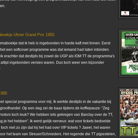
en.
oekje Ulster Grand Prix 1950.
maboekje dat ik heb is ingebonden in harde kaft met linnen. Eerst
t het een softcover programme was dat iemand had laten inbinden.
ik erachter dat destijds bij zowel de UGP als IOM TT de programma's
ls altijd ingebonden versies waren. Dus toch weer een bijzonder
!
1985
eel special programma voor mij. Ik werkte destijds in de vakantie bij
groothandel. Op een dag zei de baas tijdens de koffiepauze: "Zeg
nd motors toch leuk? We hebben iets gekregen van Barclay over de TT,
ag je het hebben". Ik werd gelijk nerveus: wat voor tickets bedoelde
 toch niet zo zijn dat hij het had over VIP tickets ? Jawel, het waren
 voor het team van Streuer/Schnieders. Het regende die TT pijpestelen,