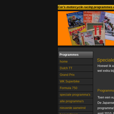
Cor's motorcycle racing programmes c
Programmes
Special
home
Hoewel ik a
Dutch TT
wel extra bi
Grand Prix
WK Superbike
Formula 750
Programma 
speciale programma's
Toen een vul
alle programma's
De Japanse 
nieuwste aanwinst
programma's
april 2010.