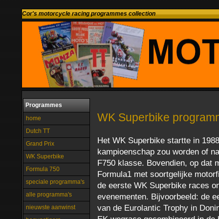
Cor's motorcycle racing programmes collection
Programmes
WK Superbike program
home
Dutch TT
Het WK Superbike startte in 1988
Grand Prix
kampioenschap zou worden of na 
WK Superbike
F750 klasse. Bovendien, op dat
Formula 750
Formula1 met soortgelijke motorf
speciale programma's
de eerste WK Superbike races o
alle programma's
evenementen. Bijvoorbeeld: de e
van de Eurolantic Trophy in Don
nieuwste aanwinst