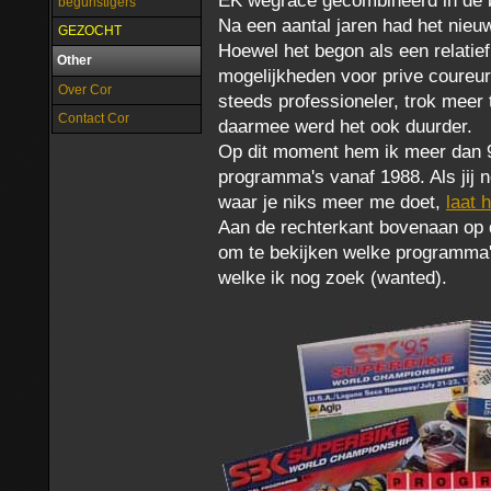
EK wegrace gecombineerd in de b
begunstigers
Na een aantal jaren had het nie
GEZOCHT
Hoewel het begon als een relatie
Other
mogelijkheden voor prive coureu
Over Cor
steeds professioneler, trok meer
Contact Cor
daarmee werd het ook duurder.
Op dit moment hem ik meer dan 
programma's vanaf 1988. Als jij
waar je niks meer me doet,
laat 
Aan de rechterkant bovenaan op d
om te bekijken welke programma'
welke ik nog zoek (wanted).