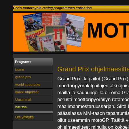
Cor's motorcycle racing programmes collection
Programs
Grand Prix ohjelmaesitt
home
grand prix
Grand Prix -kilpailut (Grand Prix
world superbike
moottoripyöräkilpailujen alkuajois
mailla ja kaupungeilla oli oma Gr
kaikki ohjelmat
perusti moottoripyöräilyn ratamoo
Uusimmat
maailmanmestaruussarjan. Siitä l
haussa
pääasiassa MM-tason tapahtumist
Ota yhteyttä
ollut useammin motoGP. Täältä v
ohjelmaesitteet minulla on koko