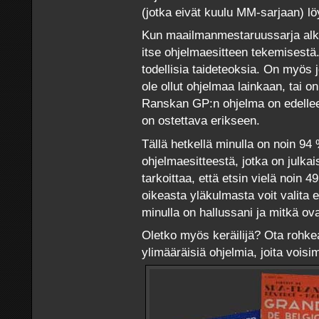
(jotka eivät kuulu MM-sarjaan) lö
Kun maailmanmestaruussarja alkoi,
itse ohjelmaesitteen tekemisestä
todellisia taideteoksia. On myös jo
ole ollut ohjelmaa lainkaan, tai o
Ranskan GP:n ohjelma on edelleen
on ostettava erikseen.
Tällä hetkellä minulla on noin 94
ohjelmaesitteestä, jotka on julka
tarkoittaa, että etsin vielä noin
oikeasta yläkulmasta voit valita 
minulla on hallussani ja mitkä ov
Oletko myös keräilijä? Ota rohkeas
ylimääräisiä ohjelmia, joita vo