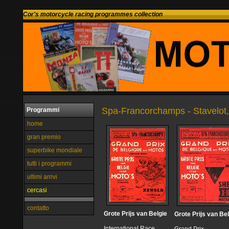
Cor's motorcycle racing programmes collection
Spa-Francorchamps - Stavelot
Programmi
home
gran premio
superbike mondiale
tutti i programmi
ultimi arrivi
cercasi
contatto
Grote Prijs van Belgie
Grote Prijs van Be
International Race