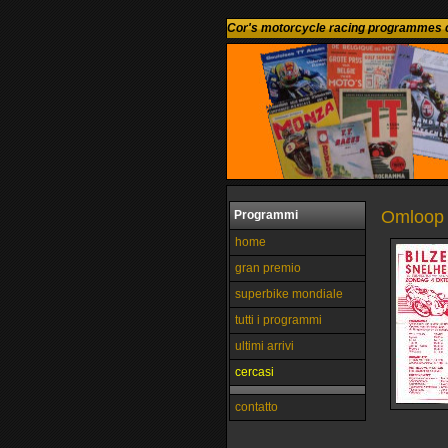
Cor's motorcycle racing programmes c
Omloop v
Programmi
home
gran premio
superbike mondiale
tutti i programmi
ultimi arrivi
cercasi
contatto