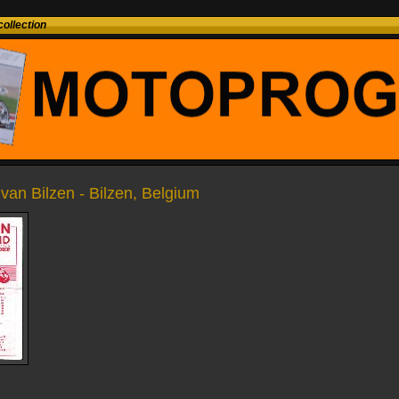
ollection
an Bilzen - Bilzen, Belgium