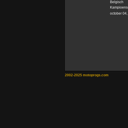
Belgisch
Kampioens
october 04
2002-2025 motoprogs.com