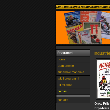
Cor's motorcycle racing programmes c
Industr
Programmi
home
gran premio
superbike mondiale
tutti i programmi
ultimi arrivi
cercasi
contatto
Grote Prij
Erpe-Mere