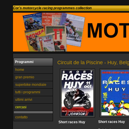
Cor's motorcycle racing programmes collection
Circuit de la Piscine - Huy, Bel
Programmi
home
gran premio
superbike mondiale
tutti i programmi
ultimi arrivi
cercasi
contatto
Short races Huy
Short races Huy