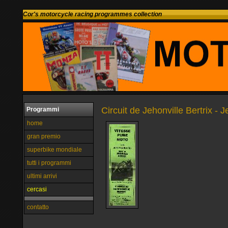
Cor's motorcycle racing programmes collection
Circuit de Jehonville Bertrix - 
Programmi
home
gran premio
superbike mondiale
tutti i programmi
ultimi arrivi
cercasi
contatto