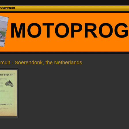
ollection
ircuit - Soerendonk, the Netherlands