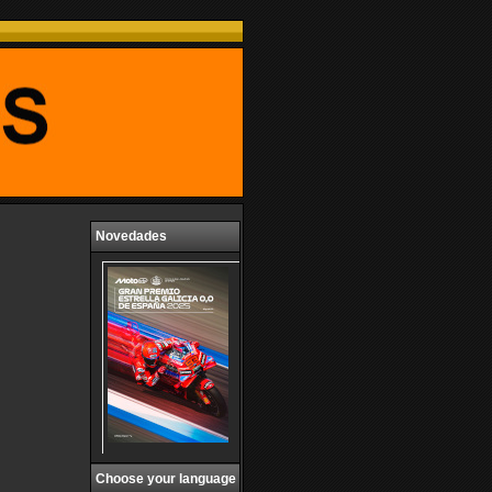
Novedades
Choose your language