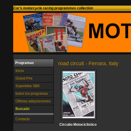
Cor's motorcycle racing programmes collection
road circuit - Ferrara, Italy
Programas
Inicio
Grand Prix
Superbike SBK
todos los programas
Últimas adquisiciones
Buscado
Contacto
Circuito Motociclistico