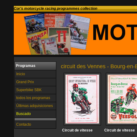
Cor's motorcycle racing programmes collection
circuit des Vennes - Bourg-en-
Programas
Inicio
Grand Prix
Superbike SBK
todos los programas
Últimas adquisiciones
Buscado
Contacto
Circuit de vitesse
Circuit de vitesse