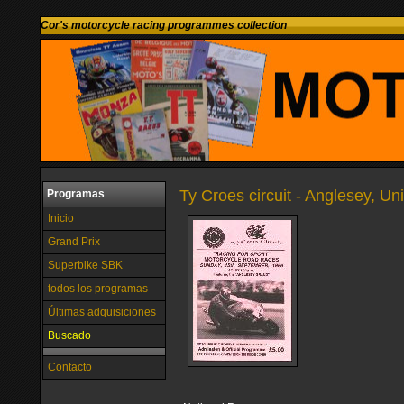
Cor's motorcycle racing programmes collection
Ty Croes circuit - Anglesey, U
Programas
Inicio
Grand Prix
Superbike SBK
todos los programas
Últimas adquisiciones
Buscado
Contacto