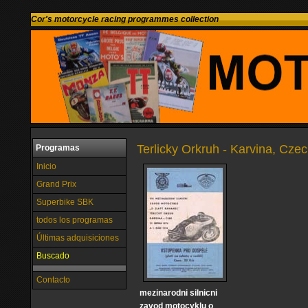
Cor's motorcycle racing programmes collection
Terlicky Orkruh - Karvina, Cze
Programas
Inicio
Grand Prix
Superbike SBK
todos los programas
Últimas adquisiciones
Buscado
Contacto
mezinarodni silnicni
zavod motocyklu o