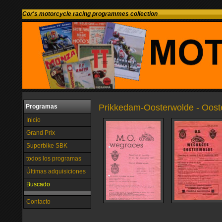
Cor's motorcycle racing programmes collection
Prikkedam-Oosterwolde - Ooste
Programas
Inicio
Grand Prix
Superbike SBK
todos los programas
Últimas adquisiciones
Buscado
Contacto