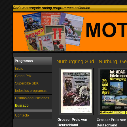
Cor's motorcycle racing programmes collection
Nurburgring-Sud - Nurburg, G
Programas
Inicio
Grand Prix
Superbike SBK
todos los programas
Últimas adquisiciones
Buscado
Contacto
Grosser Preis von
Grosser Preis von
Deutschland
Deutschland