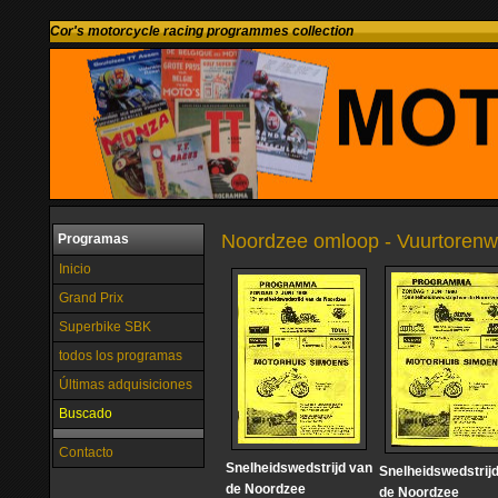
Cor's motorcycle racing programmes collection
Noordzee omloop - Vuurtorenwi
Programas
Inicio
Grand Prix
Superbike SBK
todos los programas
Últimas adquisiciones
Buscado
Contacto
Snelheidswedstrijd van
Snelheidswedstrij
de Noordzee
de Noordzee