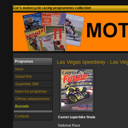
Cor's motorcycle racing programmes collection
Las Vegas speedway - Las Veg
Programas
Inicio
Grand Prix
Superbike SBK
todos los programas
Últimas adquisiciones
Buscado
Contacto
Camel superbike finale
National Race