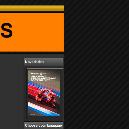
Novedades
Choose your language