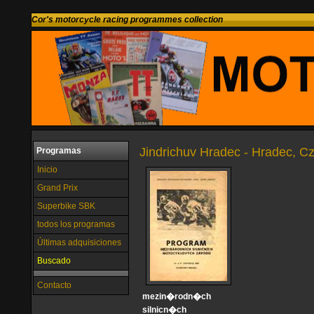
Cor's motorcycle racing programmes collection
Jindrichuv Hradec - Hradec, C
Programas
Inicio
Grand Prix
Superbike SBK
todos los programas
Últimas adquisiciones
Buscado
Contacto
mezin�rodn�ch
silnicn�ch