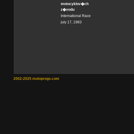
motocyklov�ch
z�vodu
International Race
july 17, 1983
2002-2025 motoprogs.com