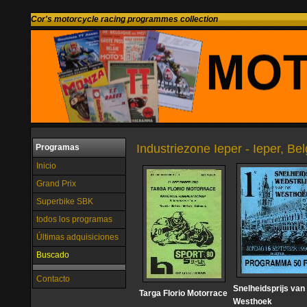
Cor's motorcycle racing programmes collection
Industriezone Ieper - Ieper, Be
Programas
Inicio
Grand Prix
Superbike SBK
todos los programas
Últimas adquisiciones
Buscado
Contacto
Snelheidsprijs van
Targa Florio Motorrace
Westhoek