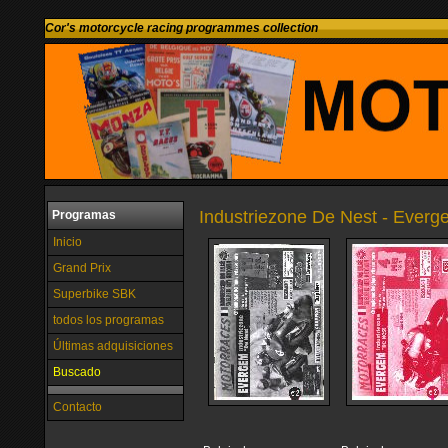
Cor's motorcycle racing programmes collection
Industriezone De Nest - Everg
Programas
Inicio
Grand Prix
Superbike SBK
todos los programas
Últimas adquisiciones
Buscado
Contacto