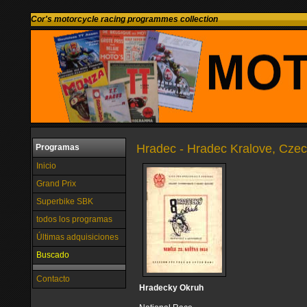
Cor's motorcycle racing programmes collection
Hradec - Hradec Kralove, Czec
Programas
Inicio
Grand Prix
Superbike SBK
todos los programas
Últimas adquisiciones
Buscado
Contacto
Hradecky Okruh