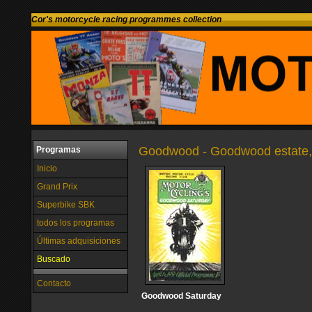
Cor's motorcycle racing programmes collection
Goodwood - Goodwood estate,
Programas
Inicio
Grand Prix
Superbike SBK
todos los programas
Últimas adquisiciones
Buscado
Contacto
Goodwood Saturday