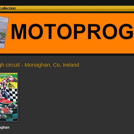
ollection
h circuit - Monaghan, Co, Ireland
aghan