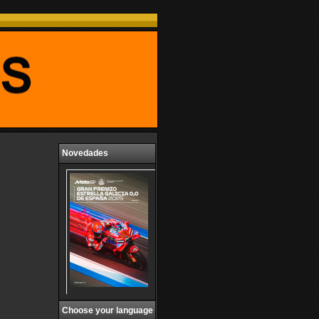
Novedades
Choose your language