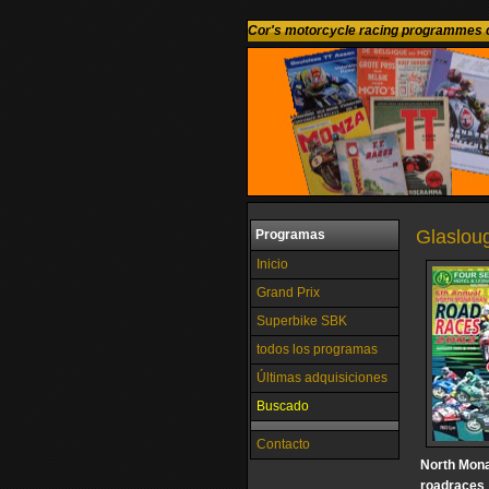
Cor's motorcycle racing programmes c
Glasloug
Programas
Inicio
Grand Prix
Superbike SBK
todos los programas
Últimas adquisiciones
Buscado
Contacto
North Mon
roadraces