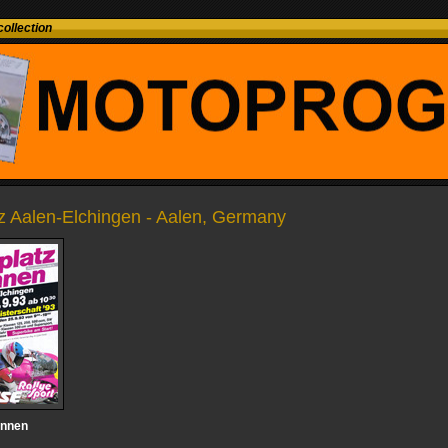
ollection
tz Aalen-Elchingen - Aalen, Germany
ennen