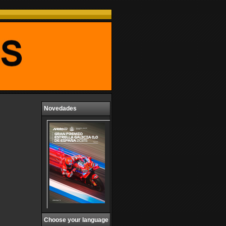
Novedades
Choose your language