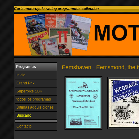
Cor's motorcycle racing programmes collection
Eemshaven - Eemsmond, the N
Programas
Inicio
Grand Prix
Superbike SBK
todos los programas
Últimas adquisiciones
Buscado
Contacto