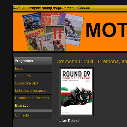
Cor's motorcycle racing programmes collection
Cremona Circuit - Cremona, Ita
Programas
Inicio
Grand Prix
Superbike SBK
todos los programas
Últimas adquisiciones
Buscado
Contacto
Italian Round