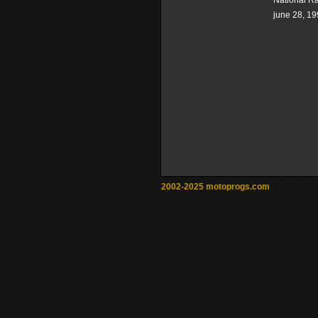
National R
june 28, 1
2002-2025 motoprogs.com