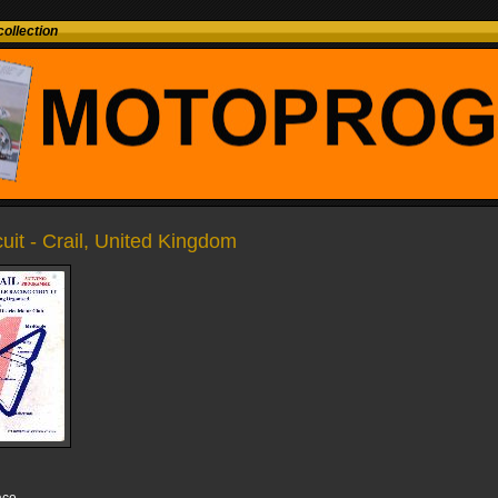
ollection
rcuit - Crail, United Kingdom