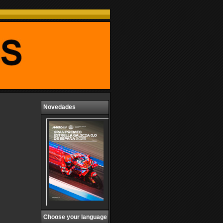
Novedades
Choose your language