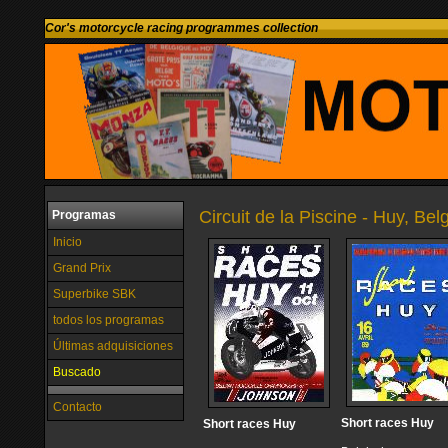
Cor's motorcycle racing programmes collection
Circuit de la Piscine - Huy, Bel
Programas
Inicio
Grand Prix
Superbike SBK
todos los programas
Últimas adquisiciones
Buscado
Contacto
Short races Huy
Short races Huy