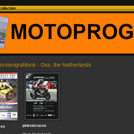
ollection
Vorstengrafdonk - Oss, the Netherlands
pinksterraces
ces