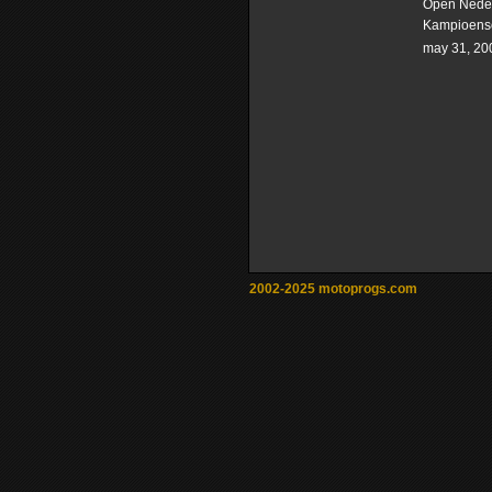
Open Nede
Kampioens
may 31, 20
2002-2025 motoprogs.com