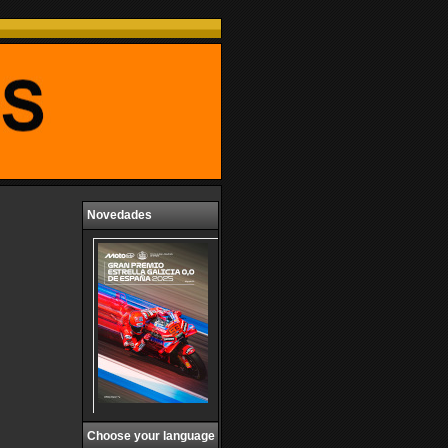
Novedades
Choose your language