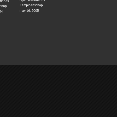
Open Nederlands
rlands
Kampioenschap
chap
may 16, 2005
04