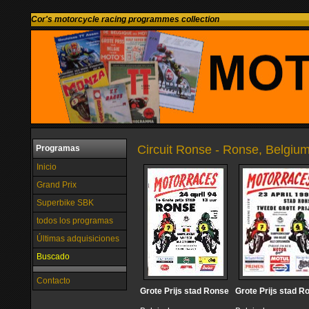
Cor's motorcycle racing programmes collection
Circuit Ronse - Ronse, Belgiu
Programas
Inicio
Grand Prix
Superbike SBK
todos los programas
Últimas adquisiciones
Buscado
Contacto
Grote Prijs stad Ronse
Grote Prijs stad R