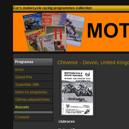
Cor's motorcycle racing programmes collection
Chivenor - Devon, United Kin
Programas
Inicio
Grand Prix
Superbike SBK
todos los programas
Últimas adquisiciones
Buscado
Contacto
clubraces