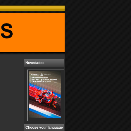
Novedades
Choose your language