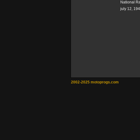
National R
july 12, 19
2002-2025 motoprogs.com