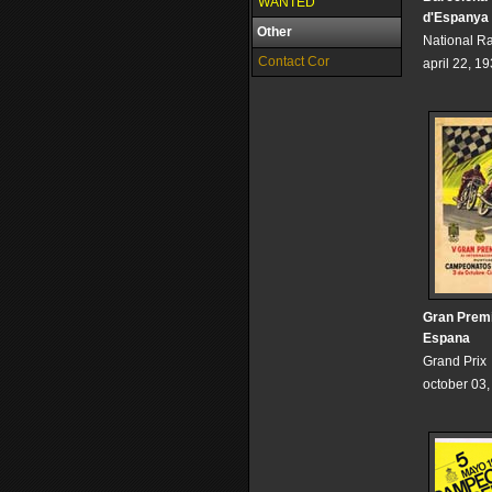
WANTED
d'Espanya
Other
National R
Contact Cor
april 22, 1
Gran Prem
Espana
Grand Prix
october 03