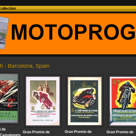
ollection
h - Barcelona, Spain
i de
Gran Premio de
Gran Premio de
Gran Premio de
 Campionats