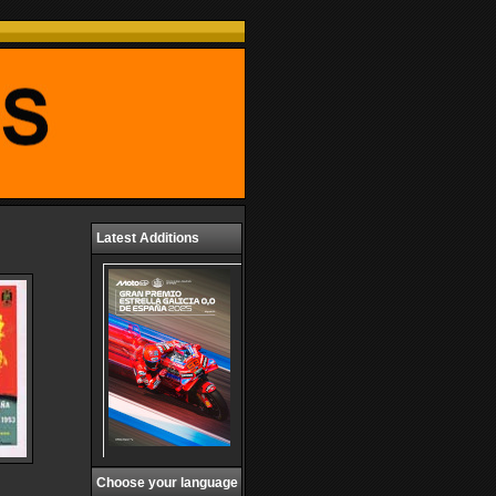
Latest Additions
Choose your language