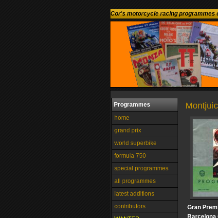
Cor's motorcycle racing programmes c
Montjuic
Programmes
home
grand prix
world superbike
formula 750
special programmes
all programmes
latest additions
contributors
Gran Prem
Barcelona